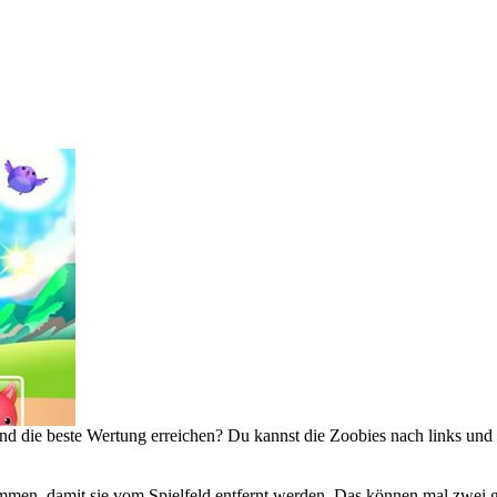
d die beste Wertung erreichen? Du kannst die Zoobies nach links und nac
en, damit sie vom Spielfeld entfernt werden. Das können mal zwei glei