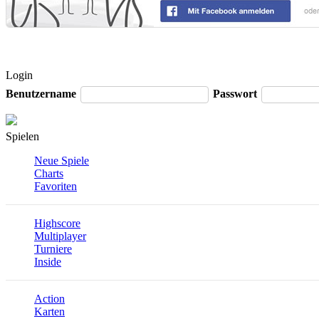
Login
Benutzername
Passwort
Spielen
Neue Spiele
Charts
Favoriten
Highscore
Multiplayer
Turniere
Inside
Action
Karten