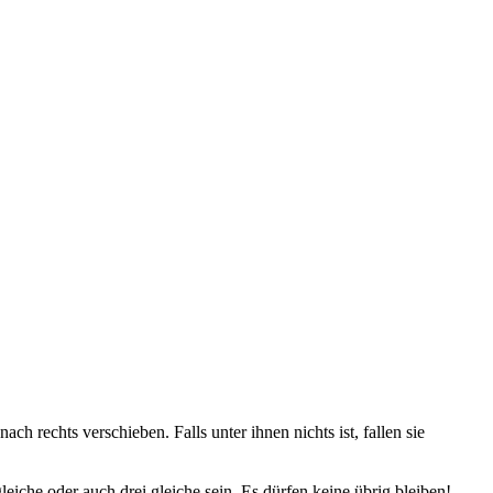
h rechts verschieben. Falls unter ihnen nichts ist, fallen sie
che oder auch drei gleiche sein. Es dürfen keine übrig bleiben!