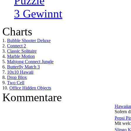
Puzzle
3 Gewinnt
Charts
1.
Bubble Shooter Deluxe
2.
Connect 2
3.
Classic Solitaire
4.
Marble Motion
5.
Mahjong Connect Jungle
6.
Butterfly Match 3
7.
10x10 Hawaii
8.
Drop Blox
9.
Two Cell
10.
Office Hidden Objects
Kommentare
Hawaiian
Sofern di
Pepsi Pi
Mit welc
Slingo 