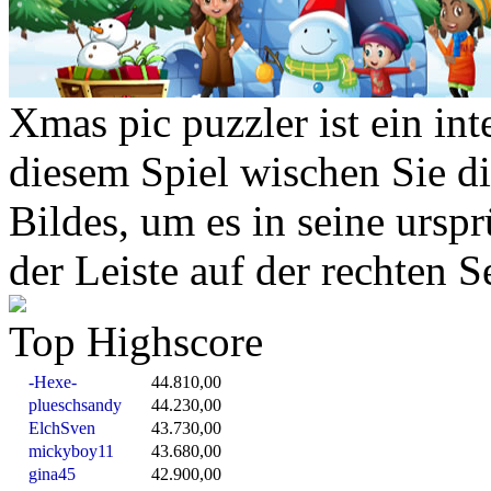
Xmas pic puzzler ist ein int
diesem Spiel wischen Sie di
Bildes, um es in seine ursp
der Leiste auf der rechten S
Top Highscore
-Hexe-
44.810,00
plueschsandy
44.230,00
ElchSven
43.730,00
mickyboy11
43.680,00
gina45
42.900,00