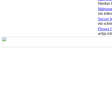
Hierbei f
Mahjong
ein tolles
Soccer 
ein schön
Flower 
achja ich