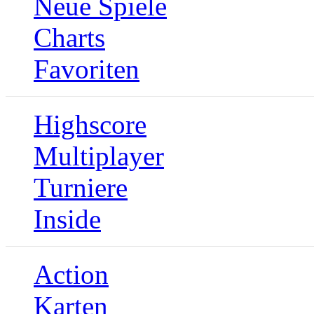
Neue Spiele
Charts
Favoriten
Highscore
Multiplayer
Turniere
Inside
Action
Karten