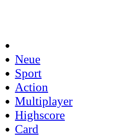
Neue
Sport
Action
Multiplayer
Highscore
Card