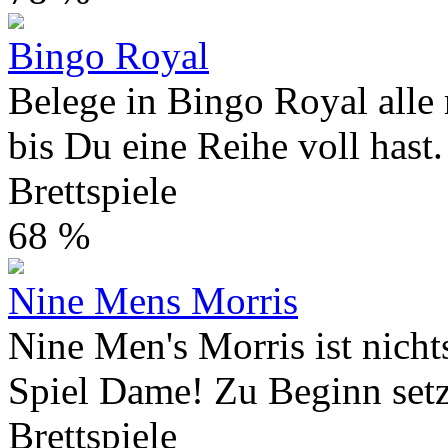
Bingo Royal
Belege in Bingo Royal alle 
bis Du eine Reihe voll hast
Brettspiele
68 %
Nine Mens Morris
Nine Men's Morris ist nicht
Spiel Dame! Zu Beginn setzt
Brettspiele