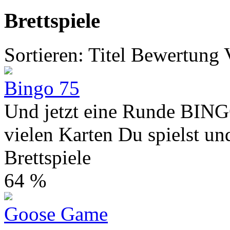
Brettspiele
Sortieren:
Titel
Bewertung
Bingo 75
Und jetzt eine Runde BING
vielen Karten Du spielst un
Brettspiele
64 %
Goose Game