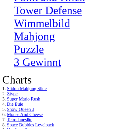
Tower Defense
Wimmelbild
Mahjong
Puzzle
3 Gewinnt
Charts
1.
Slidon Mahjong Slide
2.
Ztype
3.
Super Mario Rush
4.
Die Eule
5.
Snow Queen 3
6.
Mouse And Cheese
7.
Tetrollapeslite
8.
Space Bubbles Levelpack