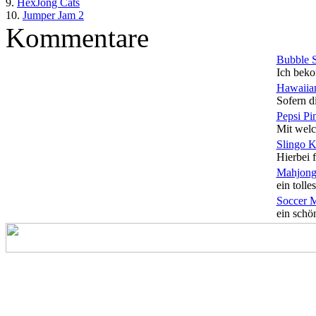
9.
HexJong Cats
10.
Jumper Jam 2
Kommentare
Bubble 
Ich beko
Hawaiian
Sofern di
Pepsi Pi
Mit welc
Slingo 
Hierbei f
Mahjong
ein tolles
Soccer 
ein schön