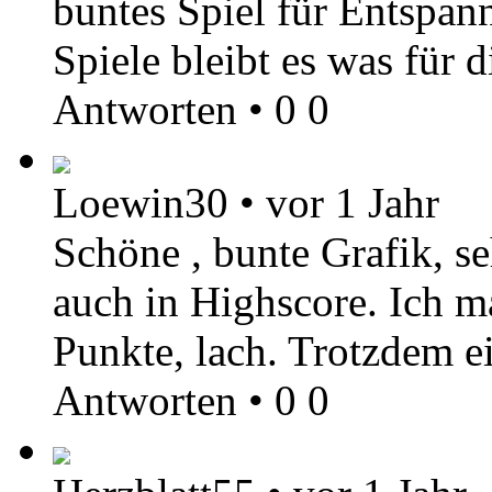
buntes Spiel für Entspa
Spiele bleibt es was für 
Antworten
•
0
0
Loewin30
•
vor 1 Jahr
Schöne , bunte Grafik, s
auch in Highscore. Ich 
Punkte, lach. Trotzdem ei
Antworten
•
0
0