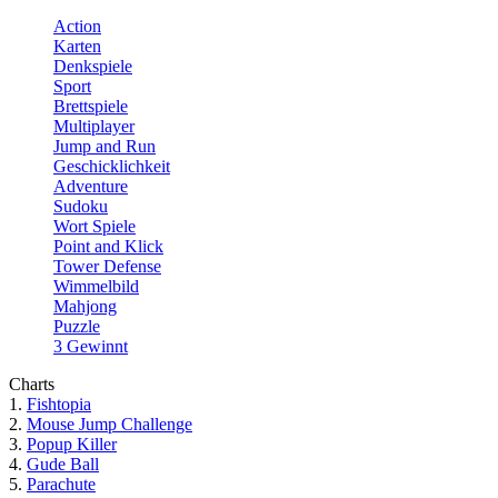
Action
Karten
Denkspiele
Sport
Brettspiele
Multiplayer
Jump and Run
Geschicklichkeit
Adventure
Sudoku
Wort Spiele
Point and Klick
Tower Defense
Wimmelbild
Mahjong
Puzzle
3 Gewinnt
Charts
1.
Fishtopia
2.
Mouse Jump Challenge
3.
Popup Killer
4.
Gude Ball
5.
Parachute