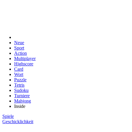
Neue
Sport
Action
Multiplayer
Highscore
Card
Wort
Puzzle
Tetris
Sudoku
Turniere
Mahjong
Inside
Spiele
Geschicklichkeit