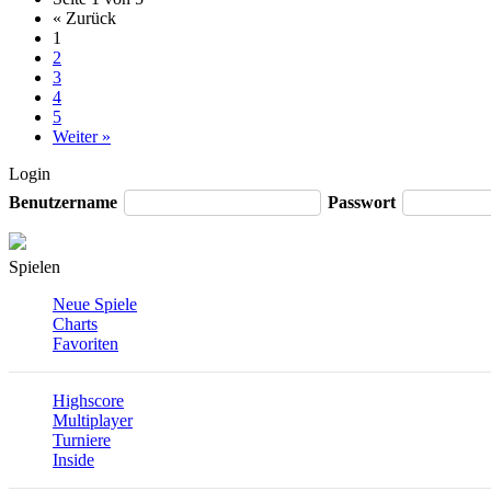
« Zurück
1
2
3
4
5
Weiter »
Login
Benutzername
Passwort
Spielen
Neue Spiele
Charts
Favoriten
Highscore
Multiplayer
Turniere
Inside