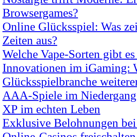
Browsergames?
Online Glücksspiel: Was zeic
Zeiten aus?
Welche Vape-Sorten gibt es 
Innovationen im iGaming: W
Glücksspielbranche weitere
AAA-Spiele im Niedergang
XP im echten Leben
Exklusive Belohnungen bei 
Online-Casinos freischalten