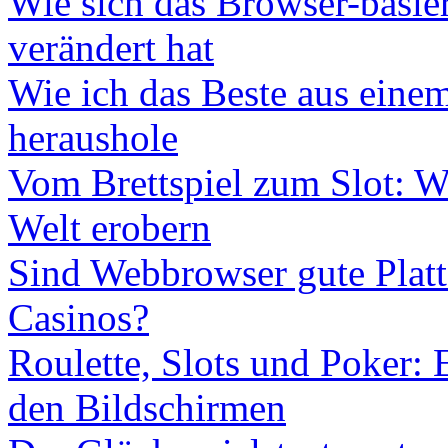
Wie sich das Browser-basier
verändert hat
Wie ich das Beste aus ein
heraushole
Vom Brettspiel zum Slot: W
Welt erobern
Sind Webbrowser gute Platt
Casinos?
Roulette, Slots und Poker: 
den Bildschirmen