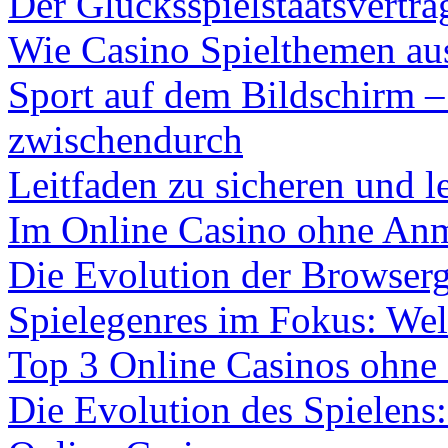
Der Glücksspielstaatsvertr
Wie Casino Spielthemen au
Sport auf dem Bildschirm – 
zwischendurch
Leitfaden zu sicheren und 
Im Online Casino ohne Anme
Die Evolution der Browse
Spielegenres im Fokus: Wel
Top 3 Online Casinos ohne
Die Evolution des Spielens