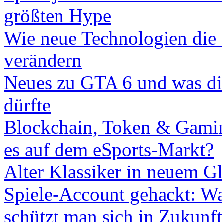
größten Hype
Wie neue Technologien die 
verändern
Neues zu GTA 6 und was dic
dürfte
Blockchain, Token & Gamin
es auf dem eSports-Markt?
Alter Klassiker in neuem Gl
Spiele-Account gehackt: Wa
schützt man sich in Zukunf