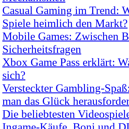
Casual Gaming im Trend: W
Spiele heimlich den Markt?
Mobile Games: Zwischen Be
Sicherheitsfragen
Xbox Game Pass erklärt: Was
sich?
Versteckter Gambling-Spaß:
man das Glück herausforde
Die beliebtesten Videospiele
Ingame-Käufe, Boni und DL