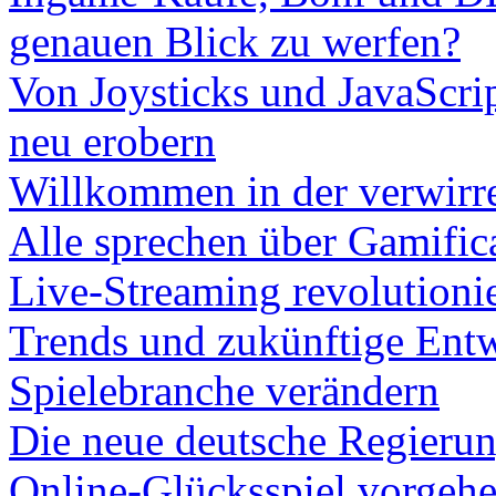
genauen Blick zu werfen?
Von Joysticks und JavaScri
neu erobern
Willkommen in der verwirre
Alle sprechen über Gamific
Live-Streaming revolutioni
Trends und zukünftige Entw
Spielebranche verändern
Die neue deutsche Regierun
Online-Glücksspiel vorgeh