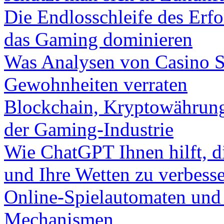
Die Endlosschleife des Erf
das Gaming dominieren
Was Analysen von Casino S
Gewohnheiten verraten
Blockchain, Kryptowährunge
der Gaming-Industrie
Wie ChatGPT Ihnen hilft, d
und Ihre Wetten zu verbess
Online-Spielautomaten und 
Mechanismen