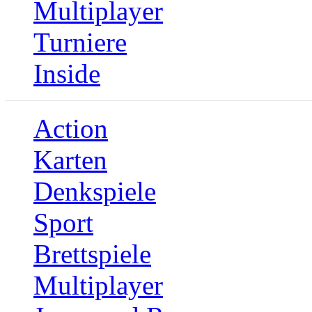
Multiplayer
Turniere
Inside
Action
Karten
Denkspiele
Sport
Brettspiele
Multiplayer