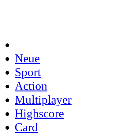
Neue
Sport
Action
Multiplayer
Highscore
Card