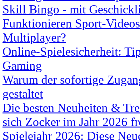
Skill Bingo - mit Geschickl
Funktionieren Sport-Videos
Multiplayer?
Online-Spielesicherheit: T
Gaming
Warum der sofortige Zugang
gestaltet
Die besten Neuheiten & Tr
sich Zocker im Jahr 2026 f
Spielejahr 2026: Diese Neu