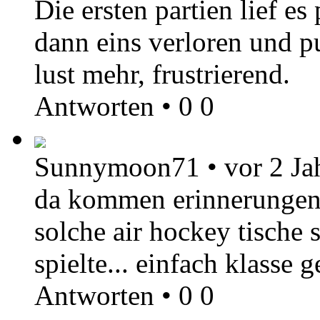
Die ersten partien lief es
dann eins verloren und p
lust mehr, frustrierend.
Antworten
•
0
0
Sunnymoon71
•
vor 2 Ja
da kommen erinnerungen a
solche air hockey tische
spielte... einfach klasse 
Antworten
•
0
0