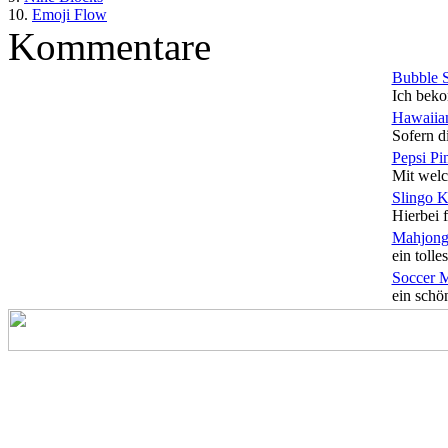
10.
Emoji Flow
Kommentare
Bubble 
Ich beko
Hawaiian
Sofern di
Pepsi Pi
Mit welc
Slingo 
Hierbei f
Mahjong
ein tolles
Soccer 
ein schön