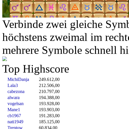
Verbinde zwei gleiche Symbo
höchstens zweimal im recht
mehrere Symbole schnell hin
Top Highscore
MichiDanja
249.612,00
Lala3
212.506,00
cabezona
210.797,00
alwara
194.388,00
vogelsan
193.928,00
Mane1
193.903,00
cb1967
191.283,00
nati1949
185.125,00
Treptow
60.834,00