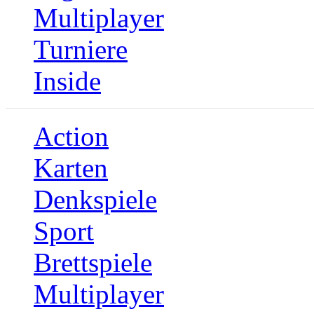
Multiplayer
Turniere
Inside
Action
Karten
Denkspiele
Sport
Brettspiele
Multiplayer