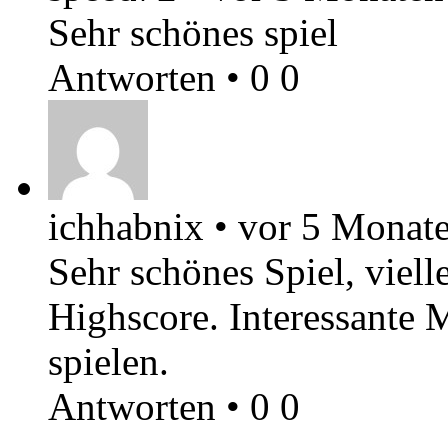
Sehr schönes spiel
Antworten
•
0
0
ichhabnix
•
vor 5 Monat
Sehr schönes Spiel, vielle
Highscore. Interessante 
spielen.
Antworten
•
0
0