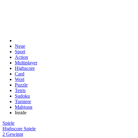
Neue
Sport
Action
Multiplayer
Highscore
Card
Wort
Puzzle
Tetris
Sudoku
Turniere
Mahjong
Inside
Spiele
Highscore Spiele
2 Gewinnt