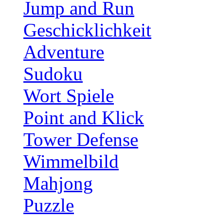
Jump and Run
Geschicklichkeit
Adventure
Sudoku
Wort Spiele
Point and Klick
Tower Defense
Wimmelbild
Mahjong
Puzzle