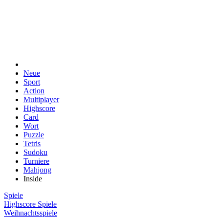
Neue
Sport
Action
Multiplayer
Highscore
Card
Wort
Puzzle
Tetris
Sudoku
Turniere
Mahjong
Inside
Spiele
Highscore Spiele
Weihnachtsspiele