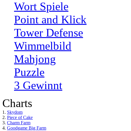
Wort Spiele
Point and Klick
Tower Defense
Wimmelbild
Mahjong
Puzzle
3 Gewinnt
Charts
1.
Skydom
2.
Piece of Cake
3.
Charm Farm
4.
Goodgame Big Farm