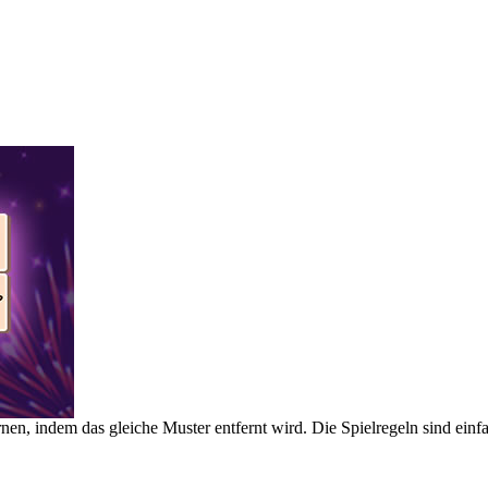
tfernen, indem das gleiche Muster entfernt wird. Die Spielregeln sind 