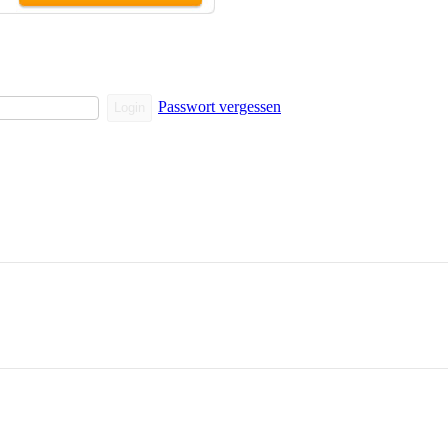
Passwort vergessen
Login