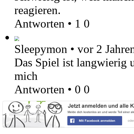
reagieren.
Antworten
•
1
0
Sleepymon
•
vor 2 Jahre
Das Spiel ist langwierig 
mich
Antworten
•
0
0