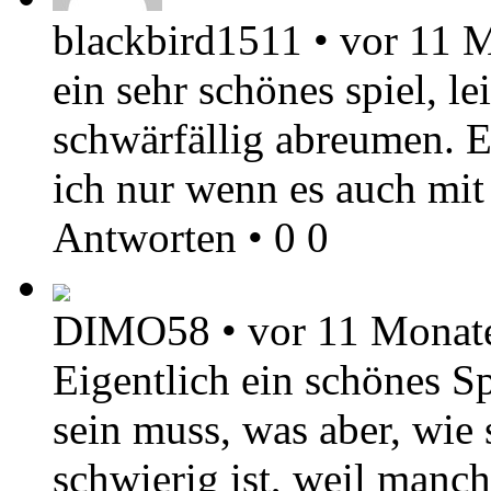
blackbird1511
•
vor 11 
ein sehr schönes spiel, le
schwärfällig abreumen. 
ich nur wenn es auch mi
Antworten
•
0
0
DIMO58
•
vor 11 Monat
Eigentlich ein schönes Sp
sein muss, was aber, wi
schwierig ist, weil manch