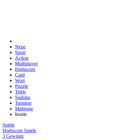
Neue
Sport
Action
Multiplayer
Highscore
Card
Wort
Puzzle
Tetris
Sudoku
Turniere
Mahjong
Inside
Spiele
Highscore Spiele
3 Gewinnt