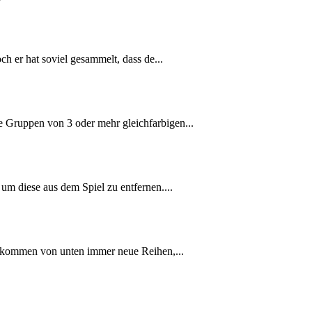
h er hat soviel gesammelt, dass de...
le Gruppen von 3 oder mehr gleichfarbigen...
m diese aus dem Spiel zu entfernen....
i kommen von unten immer neue Reihen,...