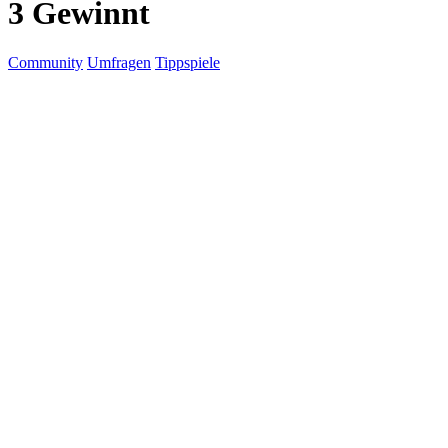
3 Gewinnt
Community
Umfragen
Tippspiele