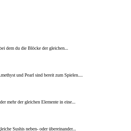
bei dem du die Blöcke der gleichen...
ethyst und Pearl sind bereit zum Spielen....
er mehr der gleichen Elemente in eine...
leiche Sushis neben- oder übereinander...