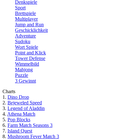
Denkspiele
Sport
Brettspiele
Multiplayer
Jump and Run
Geschicklichkeit
Adventure
Sudoku
Wort Spiele
Point and Klick
Tower Defense
Wimmelbild
Mahjong
Puzzle
3 Gewinnt
Charts
1.
Dino Drop
2.
Bejeweled Speed
3.
Legend of Aladdin
4.
Athena Match
5.
Pop Blocks
6.
Farm Match Seasons 3
7.
Island Quest
8.
Mushroom Fever Match 3