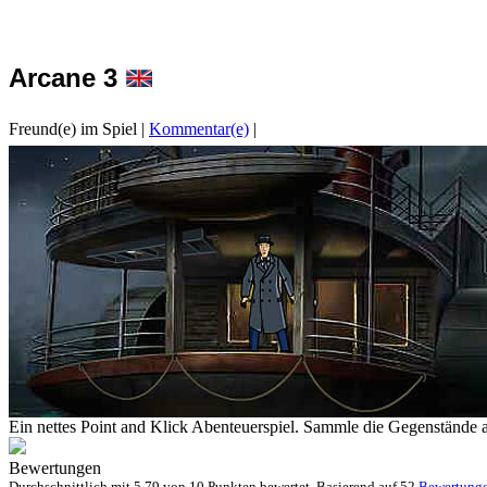
Arcane 3
Freund(e) im Spiel
|
Kommentar(e)
|
Ein nettes Point and Klick Abenteuerspiel. Sammle die Gegenstände au
Bewertungen
Durchschnittlich mit
5.79 von
10 Punkten bewertet. Basierend auf
52
Bewertung