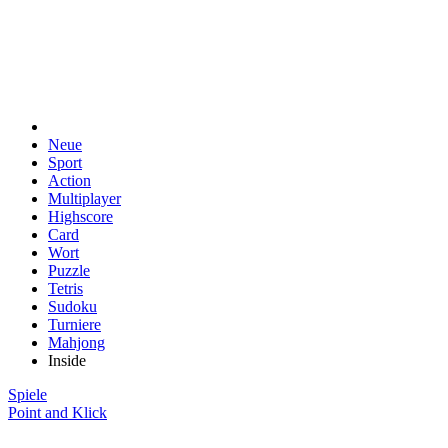
Neue
Sport
Action
Multiplayer
Highscore
Card
Wort
Puzzle
Tetris
Sudoku
Turniere
Mahjong
Inside
Spiele
Point and Klick