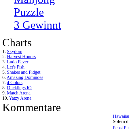
Puzzle
3 Gewinnt
Charts
1.
Skydom
2.
Harvest Honors
3.
Ludo Fever
4.
Let's Fish
5.
Shakes and Fidget
6.
Amazing Dominoes
7.
4 Colors
8.
Ducklings.IO
9.
Match Arena
10.
Yatzy Arena
Kommentare
Hawaiian
Sofern di
Pepsi Pi