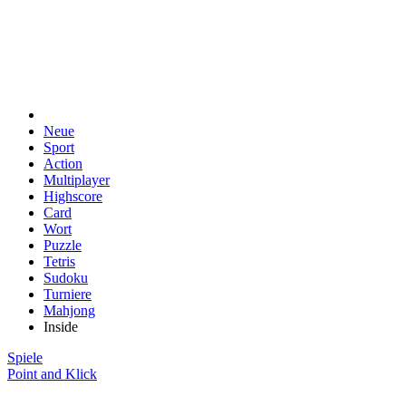
Neue
Sport
Action
Multiplayer
Highscore
Card
Wort
Puzzle
Tetris
Sudoku
Turniere
Mahjong
Inside
Spiele
Point and Klick