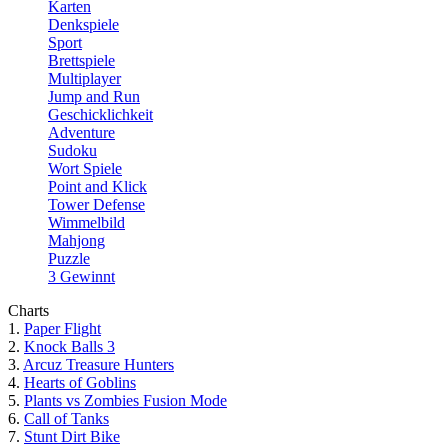
Karten
Denkspiele
Sport
Brettspiele
Multiplayer
Jump and Run
Geschicklichkeit
Adventure
Sudoku
Wort Spiele
Point and Klick
Tower Defense
Wimmelbild
Mahjong
Puzzle
3 Gewinnt
Charts
1.
Paper Flight
2.
Knock Balls 3
3.
Arcuz Treasure Hunters
4.
Hearts of Goblins
5.
Plants vs Zombies Fusion Mode
6.
Call of Tanks
7.
Stunt Dirt Bike