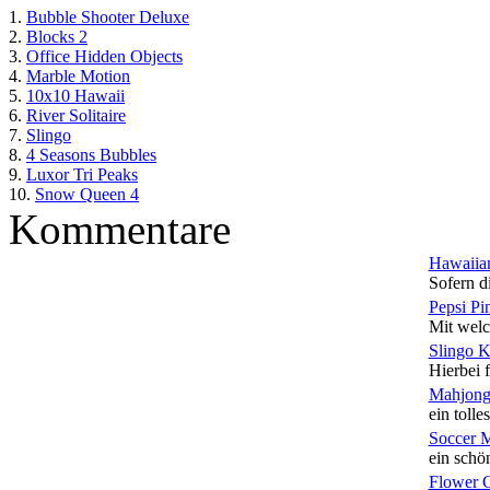
1.
Bubble Shooter Deluxe
2.
Blocks 2
3.
Office Hidden Objects
4.
Marble Motion
5.
10x10 Hawaii
6.
River Solitaire
7.
Slingo
8.
4 Seasons Bubbles
9.
Luxor Tri Peaks
10.
Snow Queen 4
Kommentare
Hawaiian
Sofern di
Pepsi Pi
Mit welc
Slingo 
Hierbei f
Mahjong
ein tolles
Soccer 
ein schön
Flower 