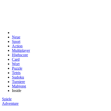
Neue
Sport
Action
Multiplayer
Highscore
Card
Wort
Puzzle
Tetris
Sudoku
Turniere
Mahjong
Inside
Spiele
Adventure