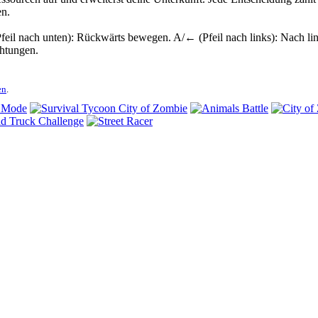
en.
feil nach unten): Rückwärts bewegen. A/← (Pfeil nach links): Nach l
chtungen.
en
.