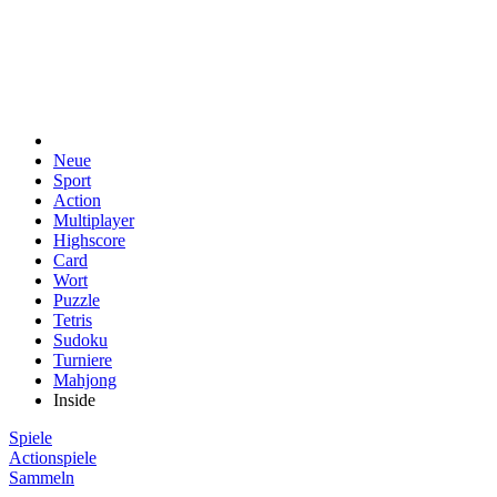
Neue
Sport
Action
Multiplayer
Highscore
Card
Wort
Puzzle
Tetris
Sudoku
Turniere
Mahjong
Inside
Spiele
Actionspiele
Sammeln