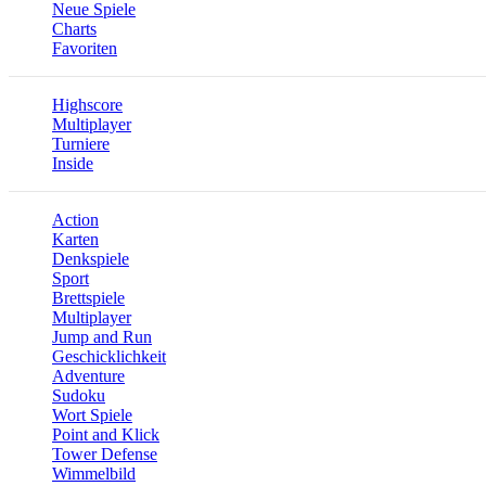
Neue Spiele
Charts
Favoriten
Highscore
Multiplayer
Turniere
Inside
Action
Karten
Denkspiele
Sport
Brettspiele
Multiplayer
Jump and Run
Geschicklichkeit
Adventure
Sudoku
Wort Spiele
Point and Klick
Tower Defense
Wimmelbild