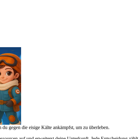
em du gegen die eisige Kälte ankämpfst, um zu überleben.
ourcen auf und erweiterst deine Unterkunft. Jede Entscheidung zählt