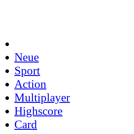
Neue
Sport
Action
Multiplayer
Highscore
Card