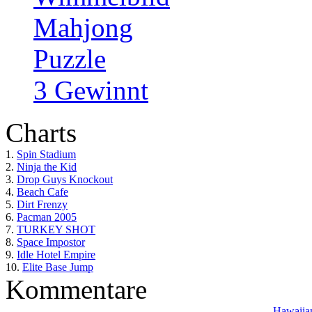
Mahjong
Puzzle
3 Gewinnt
Charts
1.
Spin Stadium
2.
Ninja the Kid
3.
Drop Guys Knockout
4.
Beach Cafe
5.
Dirt Frenzy
6.
Pacman 2005
7.
TURKEY SHOT
8.
Space Impostor
9.
Idle Hotel Empire
10.
Elite Base Jump
Kommentare
Hawaiian