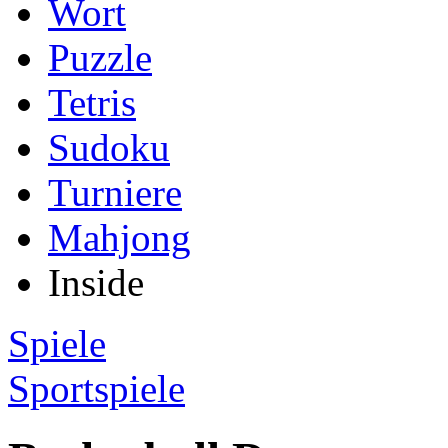
Wort
Puzzle
Tetris
Sudoku
Turniere
Mahjong
Inside
Spiele
Sportspiele