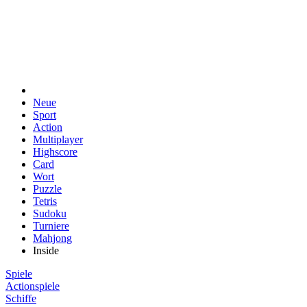
Neue
Sport
Action
Multiplayer
Highscore
Card
Wort
Puzzle
Tetris
Sudoku
Turniere
Mahjong
Inside
Spiele
Actionspiele
Schiffe