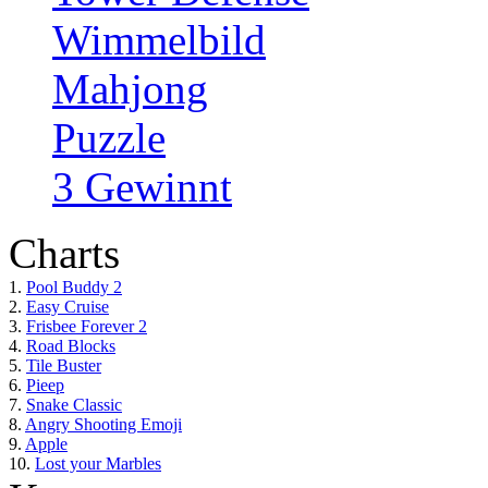
Wimmelbild
Mahjong
Puzzle
3 Gewinnt
Charts
1.
Pool Buddy 2
2.
Easy Cruise
3.
Frisbee Forever 2
4.
Road Blocks
5.
Tile Buster
6.
Pieep
7.
Snake Classic
8.
Angry Shooting Emoji
9.
Apple
10.
Lost your Marbles