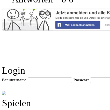
Login
Benutzername
Passwort
Spielen