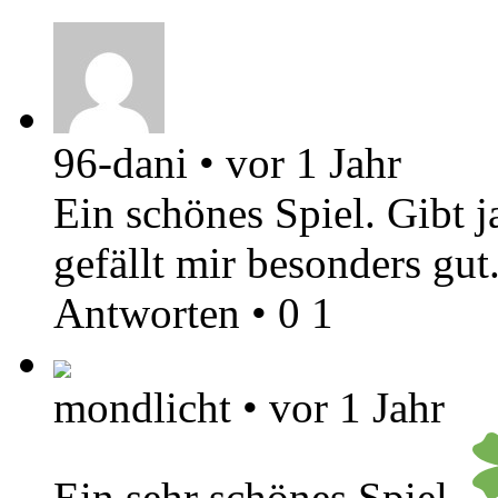
96-dani
•
vor 1 Jahr
Ein schönes Spiel. Gibt ja
gefällt mir besonders gut.
Antworten
•
0
1
mondlicht
•
vor 1 Jahr
Ein sehr schönes Spiel,