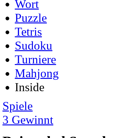
Wort
Puzzle
Tetris
Sudoku
Turniere
Mahjong
Inside
Spiele
3 Gewinnt