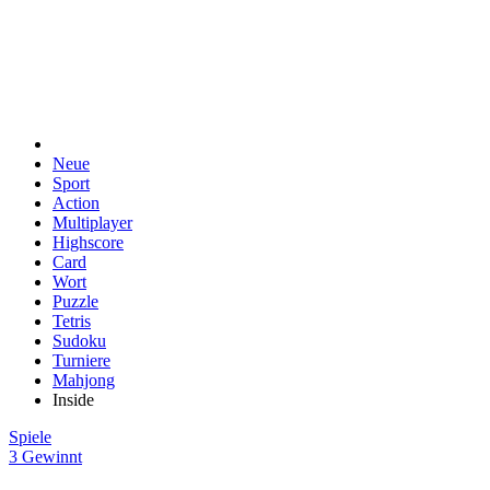
Neue
Sport
Action
Multiplayer
Highscore
Card
Wort
Puzzle
Tetris
Sudoku
Turniere
Mahjong
Inside
Spiele
3 Gewinnt