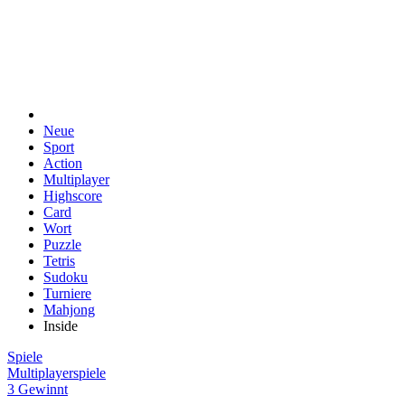
Neue
Sport
Action
Multiplayer
Highscore
Card
Wort
Puzzle
Tetris
Sudoku
Turniere
Mahjong
Inside
Spiele
Multiplayerspiele
3 Gewinnt