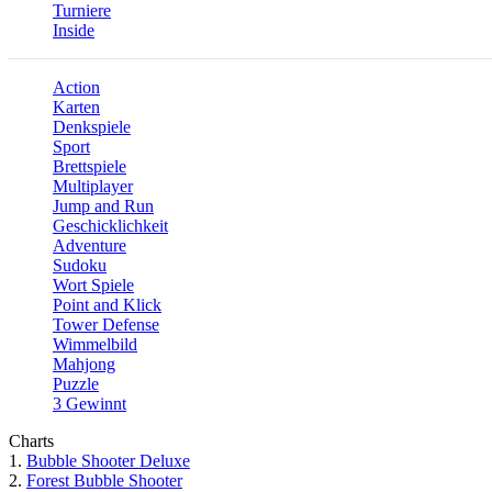
Turniere
Inside
Action
Karten
Denkspiele
Sport
Brettspiele
Multiplayer
Jump and Run
Geschicklichkeit
Adventure
Sudoku
Wort Spiele
Point and Klick
Tower Defense
Wimmelbild
Mahjong
Puzzle
3 Gewinnt
Charts
1.
Bubble Shooter Deluxe
2.
Forest Bubble Shooter