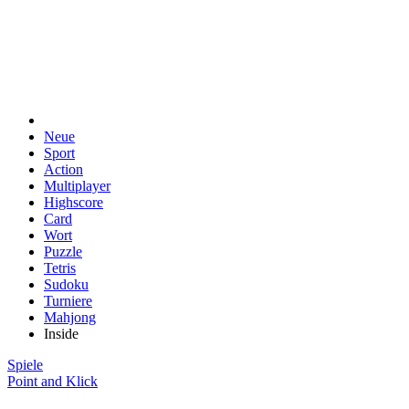
Neue
Sport
Action
Multiplayer
Highscore
Card
Wort
Puzzle
Tetris
Sudoku
Turniere
Mahjong
Inside
Spiele
Point and Klick