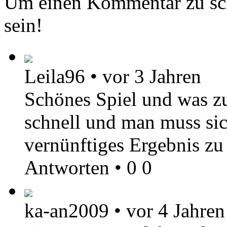
Um einen Kommentar zu sch
sein!
Leila96
•
vor 3 Jahren
Schönes Spiel und was z
schnell und man muss sic
vernünftiges Ergebnis z
Antworten
•
0
0
ka-an2009
•
vor 4 Jahren