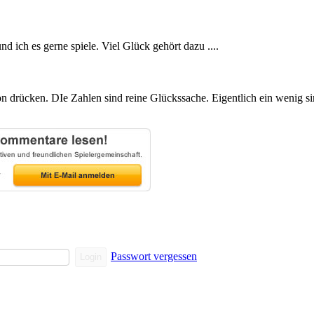
 ich es gerne spiele. Viel Glück gehört dazu ....
 drücken. DIe Zahlen sind reine Glückssache. Eigentlich ein wenig sin
Passwort vergessen
Login