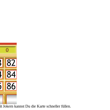
t Jokern kannst Du die Karte schneller füllen.