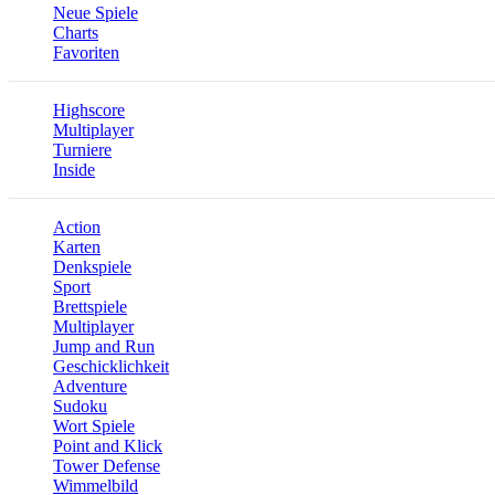
Neue Spiele
Charts
Favoriten
Highscore
Multiplayer
Turniere
Inside
Action
Karten
Denkspiele
Sport
Brettspiele
Multiplayer
Jump and Run
Geschicklichkeit
Adventure
Sudoku
Wort Spiele
Point and Klick
Tower Defense
Wimmelbild