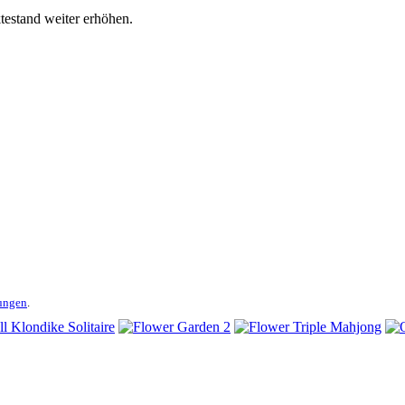
estand weiter erhöhen.
ungen
.