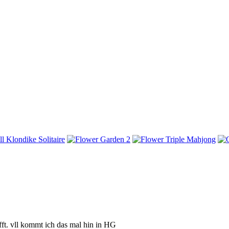
fft. vll kommt ich das mal hin in HG