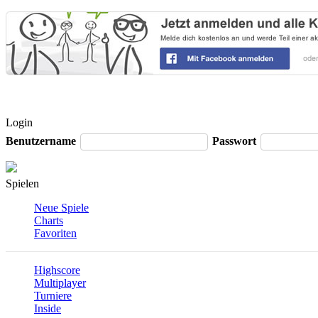
Login
Benutzername
Passwort
Spielen
Neue Spiele
Charts
Favoriten
Highscore
Multiplayer
Turniere
Inside