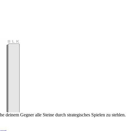
e deinem Gegner alle Steine durch strategisches Spielen zu stehlen.
ngen
.