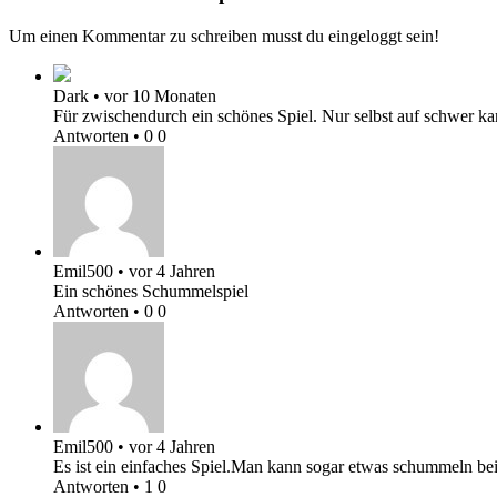
Um einen Kommentar zu schreiben musst du eingeloggt sein!
Dark
•
vor 10 Monaten
Für zwischendurch ein schönes Spiel. Nur selbst auf schwer k
Antworten
•
0
0
Emil500
•
vor 4 Jahren
Ein schönes Schummelspiel
Antworten
•
0
0
Emil500
•
vor 4 Jahren
Es ist ein einfaches Spiel.Man kann sogar etwas schummeln bei
Antworten
•
1
0