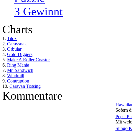
3 Gewinnt
Charts
1.
Tilox
2.
Caraysnak
3.
Orbular
4.
Gold Diggers
5.
Make A Roller Coaster
6.
Ring Mania
7.
Mr. Sandwich
8.
Windmill
9.
Contraption
10.
Caravan Tossing
Kommentare
Hawaiian
Sofern di
Pepsi Pi
Mit welc
Slingo 