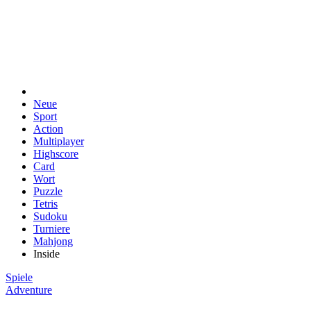
Neue
Sport
Action
Multiplayer
Highscore
Card
Wort
Puzzle
Tetris
Sudoku
Turniere
Mahjong
Inside
Spiele
Adventure