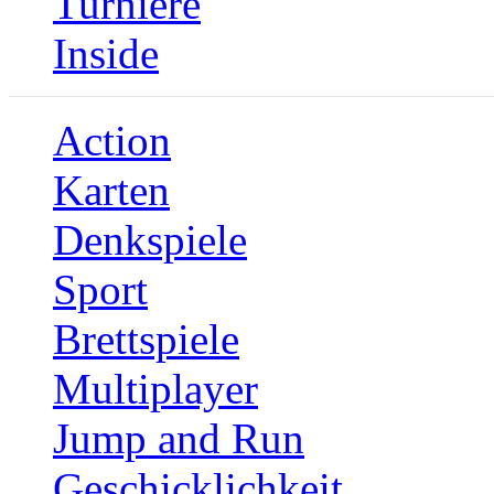
Turniere
Inside
Action
Karten
Denkspiele
Sport
Brettspiele
Multiplayer
Jump and Run
Geschicklichkeit