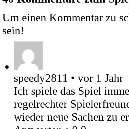
Um einen Kommentar zu sch
sein!
speedy2811
•
vor 1 Jahr
Ich spiele das Spiel imm
regelrechter Spielerfreun
wieder neue Sachen zu er