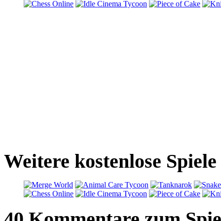
Weitere kostenlose Spiel
40 Kommentare zum Spie