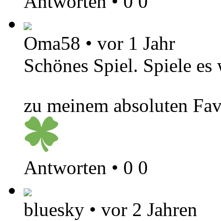
Antworten
•
0
0
Oma58
•
vor 1 Jahr
Schönes Spiel. Spiele es 
zu meinem absoluten Fav
Antworten
•
0
0
bluesky
•
vor 2 Jahren