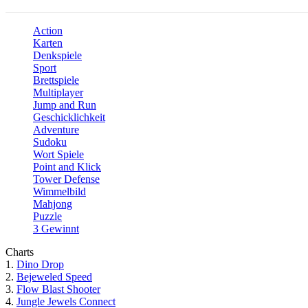
Action
Karten
Denkspiele
Sport
Brettspiele
Multiplayer
Jump and Run
Geschicklichkeit
Adventure
Sudoku
Wort Spiele
Point and Klick
Tower Defense
Wimmelbild
Mahjong
Puzzle
3 Gewinnt
Charts
1.
Dino Drop
2.
Bejeweled Speed
3.
Flow Blast Shooter
4.
Jungle Jewels Connect