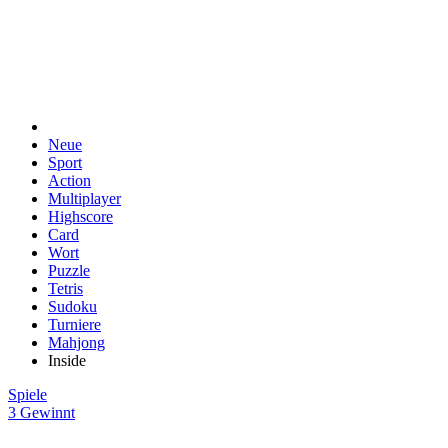
Neue
Sport
Action
Multiplayer
Highscore
Card
Wort
Puzzle
Tetris
Sudoku
Turniere
Mahjong
Inside
Spiele
3 Gewinnt