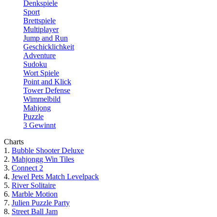
Denkspiele
Sport
Brettspiele
Multiplayer
Jump and Run
Geschicklichkeit
Adventure
Sudoku
Wort Spiele
Point and Klick
Tower Defense
Wimmelbild
Mahjong
Puzzle
3 Gewinnt
Charts
1.
Bubble Shooter Deluxe
2.
Mahjongg Win Tiles
3.
Connect 2
4.
Jewel Pets Match Levelpack
5.
River Solitaire
6.
Marble Motion
7.
Julien Puzzle Party
8.
Street Ball Jam