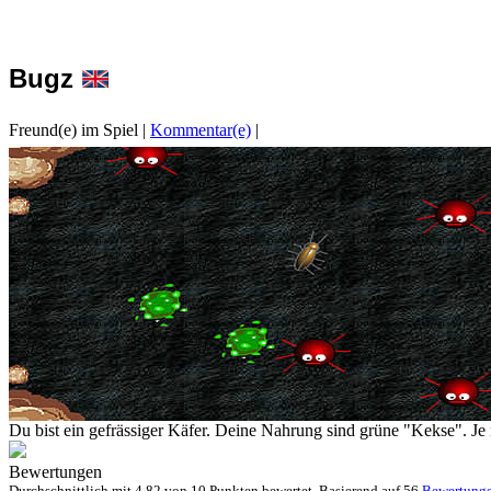
Bugz
Freund(e) im Spiel
|
Kommentar(e)
|
Du bist ein gefrässiger Käfer. Deine Nahrung sind grüne "Kekse". Je 
Bewertungen
Durchschnittlich mit
4.82 von
10 Punkten bewertet. Basierend auf
56
Bewertung