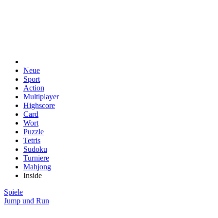
Neue
Sport
Action
Multiplayer
Highscore
Card
Wort
Puzzle
Tetris
Sudoku
Turniere
Mahjong
Inside
Spiele
Jump und Run