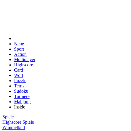
Neue
Sport
Action
Multiplayer
Highscore
Card
Wort
Puzzle
Tetris
Sudoku
Turniere
Mahjong
Inside
Spiele
Highscore Spiele
Wimmelbild