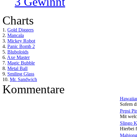
3 Gewinnt
Charts
1.
Gold Diggers
2.
Mancala
3.
Mickey Robot
4.
Panic Bomb 2
5.
Bluboloids
6.
Axe Master
7.
Magic Bubble
8.
Metal Ball
9.
Smiling Glass
10.
Mr. Sandwich
Kommentare
Hawaiian
Sofern di
Pepsi Pi
Mit welc
Slingo 
Hierbei f
Mahjong