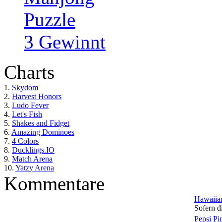
Puzzle
3 Gewinnt
Charts
1.
Skydom
2.
Harvest Honors
3.
Ludo Fever
4.
Let's Fish
5.
Shakes and Fidget
6.
Amazing Dominoes
7.
4 Colors
8.
Ducklings.IO
9.
Match Arena
10.
Yatzy Arena
Kommentare
Hawaiian
Sofern di
Pepsi Pi