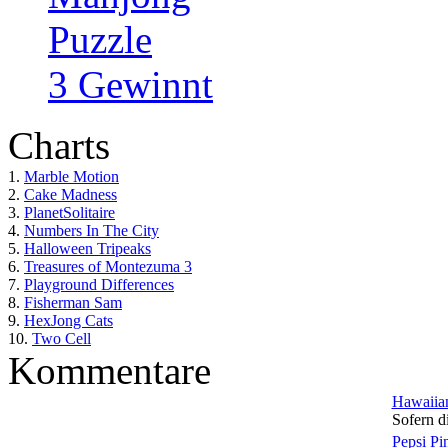
Puzzle
3 Gewinnt
Charts
1.
Marble Motion
2.
Cake Madness
3.
PlanetSolitaire
4.
Numbers In The City
5.
Halloween Tripeaks
6.
Treasures of Montezuma 3
7.
Playground Differences
8.
Fisherman Sam
9.
HexJong Cats
10.
Two Cell
Kommentare
Hawaiian
Sofern di
Pepsi Pi