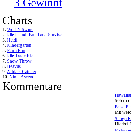
3 Gewinnt
Charts
1.
Wolf N'Swine
2.
Idle Island: Build and Survive
3.
Heidi
4.
Kindergarten
5.
Farm Fun
6.
Idle Trade Isle
7.
Snow Throw
8.
Beavus
9.
Artifact Catcher
10.
Ninja Ascend
Kommentare
Hawaiian
Sofern di
Pepsi Pi
Mit welc
Slingo 
Hierbei f
Mahjong