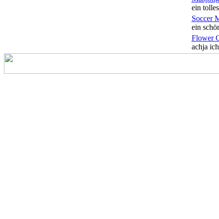
ein tolles
Soccer 
ein schön
Flower 
achja ich