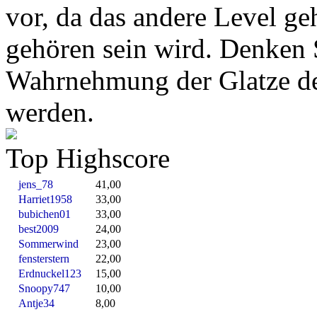
vor, da das andere Level ge
gehören sein wird. Denken S
Wahrnehmung der Glatze de
werden.
Top Highscore
jens_78
41,00
Harriet1958
33,00
bubichen01
33,00
best2009
24,00
Sommerwind
23,00
fensterstern
22,00
Erdnuckel123
15,00
Snoopy747
10,00
Antje34
8,00