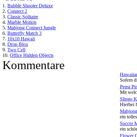
1.
Bubble Shooter Deluxe
2.
Connect 2
3.
Classic Solitaire
4.
Marble Motion
5.
Mahjong Connect Jungle
6.
Butterfly Match 3
7.
10x10 Hawaii
8.
Drop Blox
9.
Two Cell
10.
Office Hidden Objects
Kommentare
Hawaiian
Sofern di
Pepsi Pi
Mit welc
Slingo 
Hierbei f
Mahjong
ein tolles
Soccer 
ein schön
Flower 