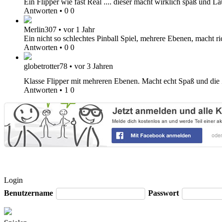
Ein Flipper wie fast Real .... dieser macht wirklich spaß und
Antworten
•
0
0
Merlin307
•
vor 1 Jahr
Ein nicht so schlechtes Pinball Spiel, mehrere Ebenen, macht r
Antworten
•
0
0
globetrotter78
•
vor 3 Jahren
Klasse Flipper mit mehreren Ebenen. Macht echt Spaß und die
Antworten
•
1
0
Login
Benutzername
Passwort