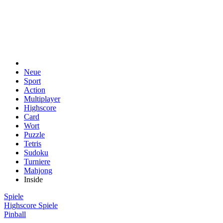
Neue
Sport
Action
Multiplayer
Highscore
Card
Wort
Puzzle
Tetris
Sudoku
Turniere
Mahjong
Inside
Spiele
Highscore Spiele
Pinball