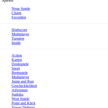
Spielen
Neue Spiele
Charts
Favoriten
Highscore
Multiplayer
Turniere
Inside
Action
Karten
Denkspiele
Sport
Brettspiele
Multiplayer
Jump and Run
Geschicklichkeit
Adventure
Sudoku
Wort Spiele
Point and Klick
Tower Defense