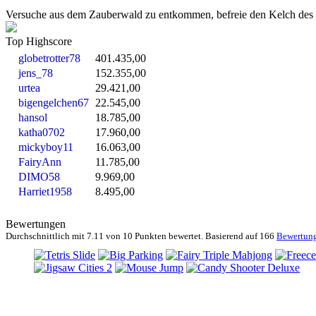
Versuche aus dem Zauberwald zu entkommen, befreie den Kelch des Ei
Top Highscore
globetrotter78
401.435,00
jens_78
152.355,00
urtea
29.421,00
bigengelchen67
22.545,00
hansol
18.785,00
katha0702
17.960,00
mickyboy11
16.063,00
FairyAnn
11.785,00
DIMO58
9.969,00
Harriet1958
8.495,00
Bewertungen
Durchschnittlich mit
7.11 von
10 Punkten bewertet. Basierend auf
166
Bewertun