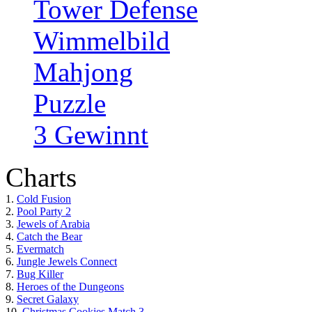
Tower Defense
Wimmelbild
Mahjong
Puzzle
3 Gewinnt
Charts
1.
Cold Fusion
2.
Pool Party 2
3.
Jewels of Arabia
4.
Catch the Bear
5.
Evermatch
6.
Jungle Jewels Connect
7.
Bug Killer
8.
Heroes of the Dungeons
9.
Secret Galaxy
10.
Christmas Cookies Match 3