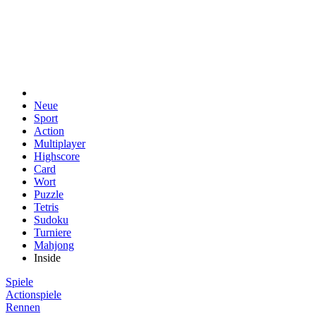
Neue
Sport
Action
Multiplayer
Highscore
Card
Wort
Puzzle
Tetris
Sudoku
Turniere
Mahjong
Inside
Spiele
Actionspiele
Rennen