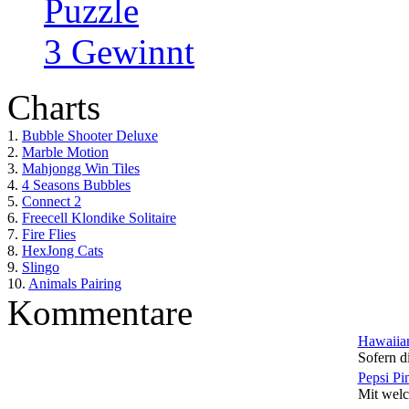
Puzzle
3 Gewinnt
Charts
1.
Bubble Shooter Deluxe
2.
Marble Motion
3.
Mahjongg Win Tiles
4.
4 Seasons Bubbles
5.
Connect 2
6.
Freecell Klondike Solitaire
7.
Fire Flies
8.
HexJong Cats
9.
Slingo
10.
Animals Pairing
Kommentare
Hawaiian
Sofern di
Pepsi Pi
Mit welc