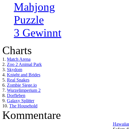
Mahjong
Puzzle
3 Gewinnt
Charts
1.
Match Arena
2.
Zoo 2 Animal Park
3.
Skydom
4.
Knight and Brides
5.
Real Snakes
6.
Zombie Siege.io
7.
Wurzelimperium 2
8.
Dorfleben
9.
Galaxy Splitter
10.
The Household
Kommentare
Hawaiian