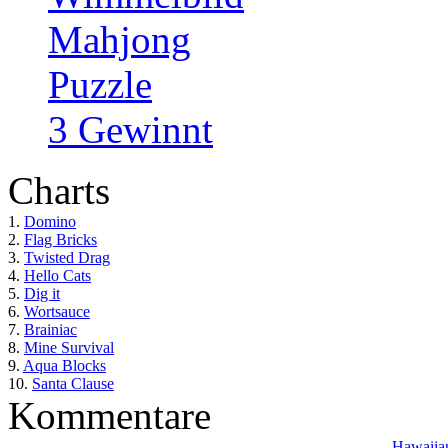
Mahjong
Puzzle
3 Gewinnt
Charts
1.
Domino
2.
Flag Bricks
3.
Twisted Drag
4.
Hello Cats
5.
Dig it
6.
Wortsauce
7.
Brainiac
8.
Mine Survival
9.
Aqua Blocks
10.
Santa Clause
Kommentare
Hawaiian