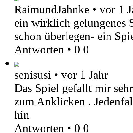
RaimundJahnke
•
vor 1 J
ein wirklich gelungenes 
schon überlegen- ein Sp
Antworten
•
0
0
senisusi
•
vor 1 Jahr
Das Spiel gefallt mir sehr
zum Anklicken . Jedenfal
hin
Antworten
•
0
0