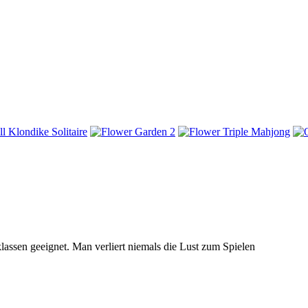
sklassen geeignet. Man verliert niemals die Lust zum Spielen