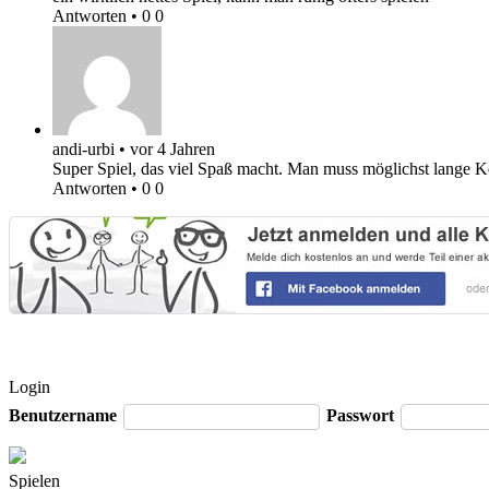
Antworten
•
0
0
andi-urbi
•
vor 4 Jahren
Super Spiel, das viel Spaß macht. Man muss möglichst lange Ke
Antworten
•
0
0
Login
Benutzername
Passwort
Spielen