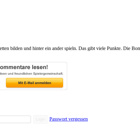
tten bilden und hinter ein ander spieln. Das gibt viele Punkte. Die 
Passwort vergessen
Login