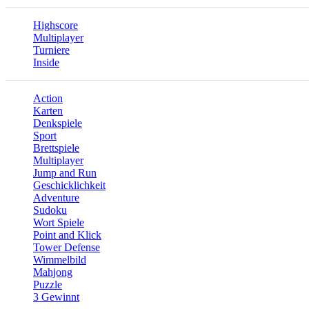
Highscore
Multiplayer
Turniere
Inside
Action
Karten
Denkspiele
Sport
Brettspiele
Multiplayer
Jump and Run
Geschicklichkeit
Adventure
Sudoku
Wort Spiele
Point and Klick
Tower Defense
Wimmelbild
Mahjong
Puzzle
3 Gewinnt