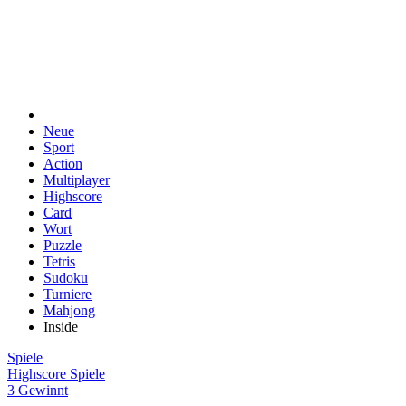
Neue
Sport
Action
Multiplayer
Highscore
Card
Wort
Puzzle
Tetris
Sudoku
Turniere
Mahjong
Inside
Spiele
Highscore Spiele
3 Gewinnt