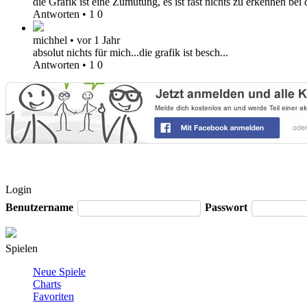
die Grafik ist eine Zumutung, es ist fast nichts zu erkennen be
Antworten
•
1
0
michhel
•
vor 1 Jahr
absolut nichts für mich...die grafik ist besch...
Antworten
•
1
0
Login
Benutzername
Passwort
Spielen
Neue Spiele
Charts
Favoriten