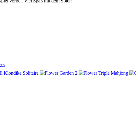
s Spiel vorbei. Viel Spaß mit dem Spiel!
gen
.