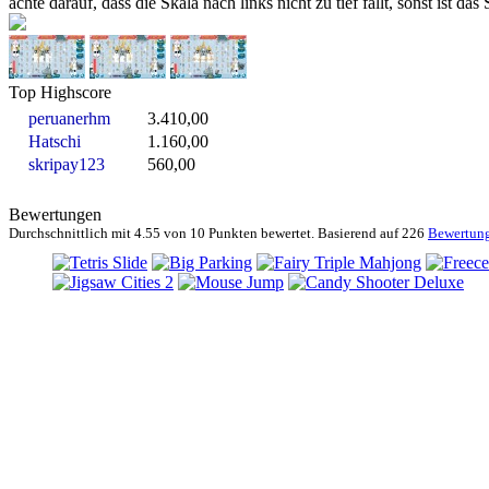
achte darauf, dass die Skala nach links nicht zu tief fällt, sonst ist da
Top Highscore
peruanerhm
3.410,00
Hatschi
1.160,00
skripay123
560,00
Bewertungen
Durchschnittlich mit
4.55 von
10 Punkten bewertet. Basierend auf
226
Bewertun