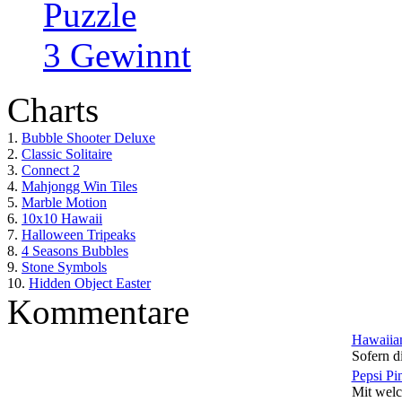
Puzzle
3 Gewinnt
Charts
1.
Bubble Shooter Deluxe
2.
Classic Solitaire
3.
Connect 2
4.
Mahjongg Win Tiles
5.
Marble Motion
6.
10x10 Hawaii
7.
Halloween Tripeaks
8.
4 Seasons Bubbles
9.
Stone Symbols
10.
Hidden Object Easter
Kommentare
Hawaiian
Sofern di
Pepsi Pi
Mit welc