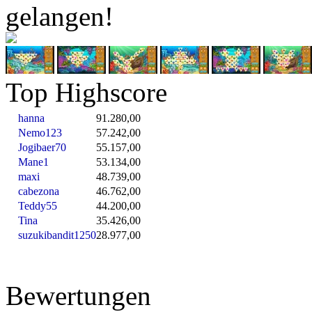
gelangen!
Top Highscore
hanna
91.280,00
Nemo123
57.242,00
Jogibaer70
55.157,00
Mane1
53.134,00
maxi
48.739,00
cabezona
46.762,00
Teddy55
44.200,00
Tina
35.426,00
suzukibandit1250
28.977,00
Bewertungen