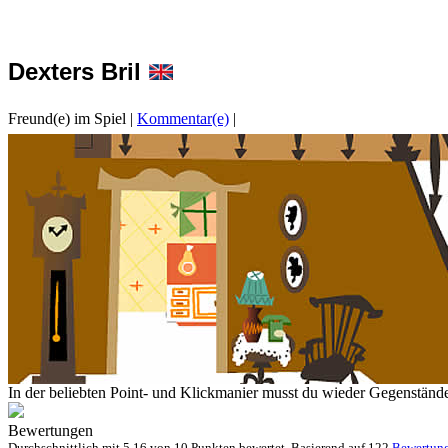
Dexters Bril
Freund(e) im Spiel
|
Kommentar(e)
|
In der beliebten Point- und Klickmanier musst du wieder Gegenstände 
Bewertungen
Durchschnittlich mit
5.16 von
10 Punkten bewertet. Basierend auf
122
Bewertun