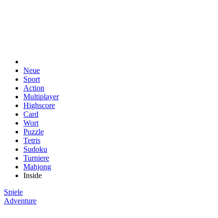
Neue
Sport
Action
Multiplayer
Highscore
Card
Wort
Puzzle
Tetris
Sudoku
Turniere
Mahjong
Inside
Spiele
Adventure