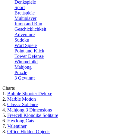
Denkspiele
Sport
Brettspiele
Multiplayer
Jump and Run
Geschicklichkeit
Adventure
Sudoku
Wort Spiele
Point and Klick
Tower Defense
Wimmelbild
Mahjong
Puzzle
3 Gewinnt
Charts
1.
Bubble Shooter Deluxe
2.
Marble Motion
3.
Classic Solitaire
4.
Mahjong 3 Dimensions
5.
Freecell Klondike Solitaire
6.
HexJong Cats
7.
Valentiner
8.
Office Hidden Objects