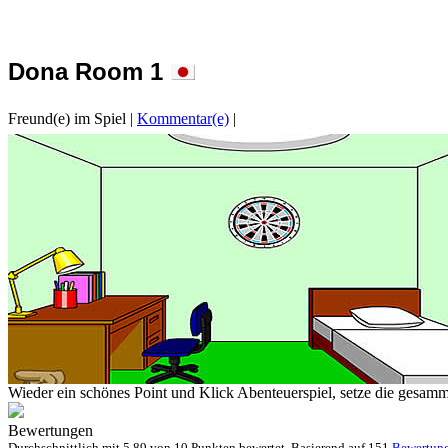
Dona Room 1
Freund(e) im Spiel
|
Kommentar(e)
|
Wieder ein schönes Point und Klick Abenteuerspiel, setze die gesamme
Bewertungen
Durchschnittlich mit
5.89 von
10 Punkten bewertet. Basierend auf
151
Bewertun