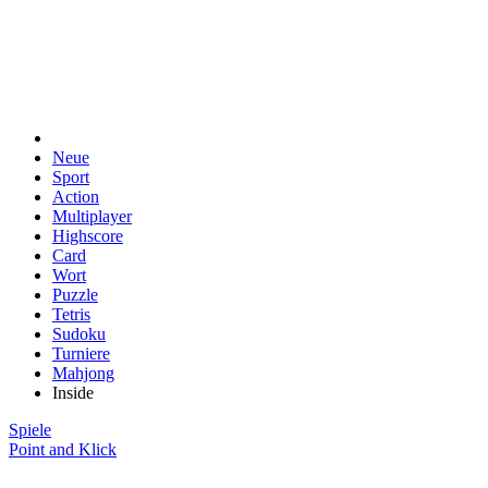
Neue
Sport
Action
Multiplayer
Highscore
Card
Wort
Puzzle
Tetris
Sudoku
Turniere
Mahjong
Inside
Spiele
Point and Klick