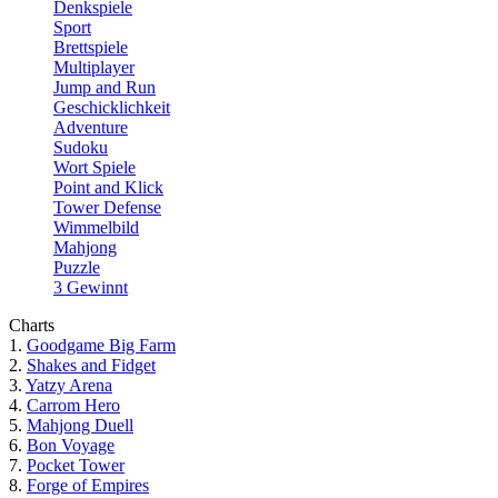
Denkspiele
Sport
Brettspiele
Multiplayer
Jump and Run
Geschicklichkeit
Adventure
Sudoku
Wort Spiele
Point and Klick
Tower Defense
Wimmelbild
Mahjong
Puzzle
3 Gewinnt
Charts
1.
Goodgame Big Farm
2.
Shakes and Fidget
3.
Yatzy Arena
4.
Carrom Hero
5.
Mahjong Duell
6.
Bon Voyage
7.
Pocket Tower
8.
Forge of Empires